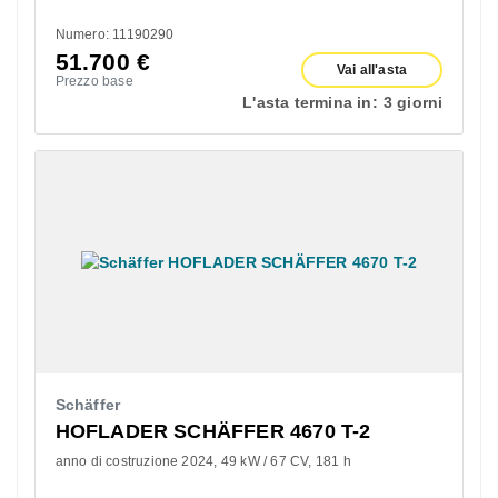
Numero: 11190290
51.700
€
Vai all'asta
Prezzo base
L'asta termina in:
3 giorni
Schäffer
HOFLADER SCHÄFFER 4670 T-2
anno di costruzione 2024
49 kW / 67 CV
181 h