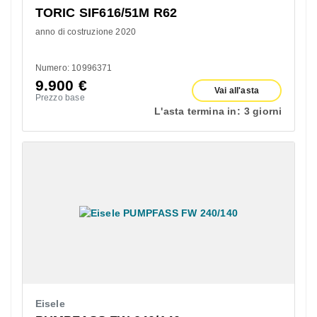
TORIC SIF616/51M R62
anno di costruzione 2020
Numero: 10996371
9.900
€
Vai all'asta
Prezzo base
L'asta termina in:
3 giorni
Eisele