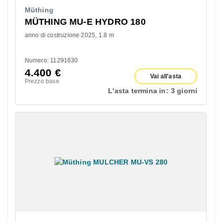
Müthing
MÜTHING MU-E HYDRO 180
anno di costruzione 2025
1.8 m
Numero: 11291630
4.400
€
Vai all'asta
Prezzo base
L'asta termina in:
3 giorni