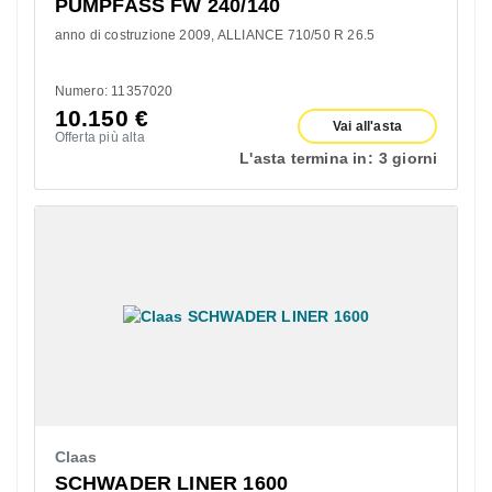
PUMPFASS FW 240/140
anno di costruzione 2009
ALLIANCE 710/50 R 26.5
Numero: 11357020
10.150
€
Vai all'asta
Offerta più alta
L'asta termina in:
3 giorni
Claas
SCHWADER LINER 1600