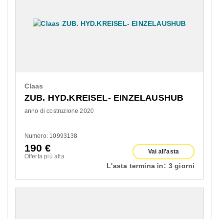
Claas
ZUB. HYD.KREISEL- EINZELAUSHUB
anno di costruzione 2020
Numero: 10993138
190
€
Vai all'asta
Offerta più alta
L'asta termina in:
3 giorni