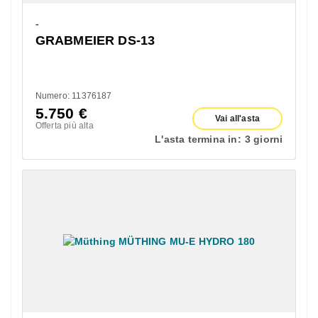
-
GRABMEIER DS-13
Numero: 11376187
5.750
€
Vai all'asta
Offerta più alta
L'asta termina in:
3 giorni