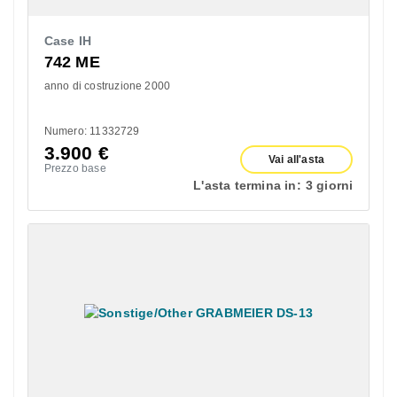
Case IH
742 ME
anno di costruzione 2000
Numero: 11332729
3.900
€
Vai all'asta
Prezzo base
L'asta termina in:
3 giorni