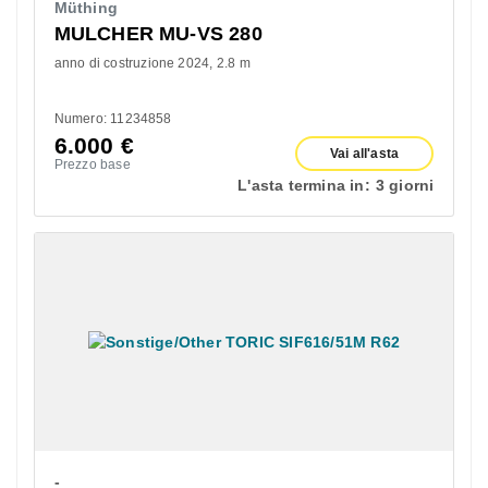
Müthing
MULCHER MU-VS 280
anno di costruzione 2024
2.8 m
Numero: 11234858
6.000
€
Vai all'asta
Prezzo base
L'asta termina in:
3 giorni
-