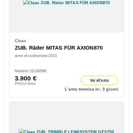
Claas
ZUB. Räder MITAS FÜR AXION870
anno di costruzione 2021
Numero: 11136566
3.900
€
Vai all'asta
Prezzo base
L'asta termina in:
3 giorni