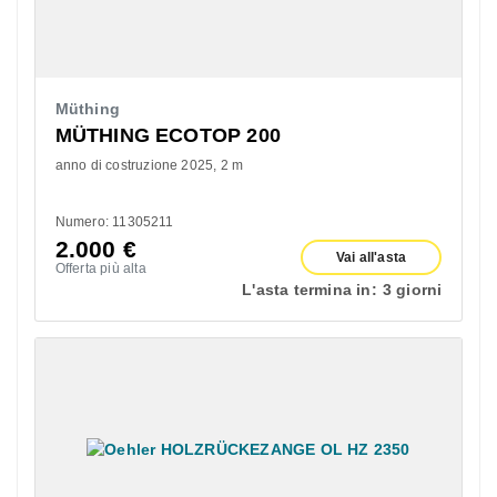
Müthing
MÜTHING ECOTOP 200
anno di costruzione 2025
2 m
Numero: 11305211
2.000
€
Vai all'asta
Offerta più alta
L'asta termina in:
3 giorni