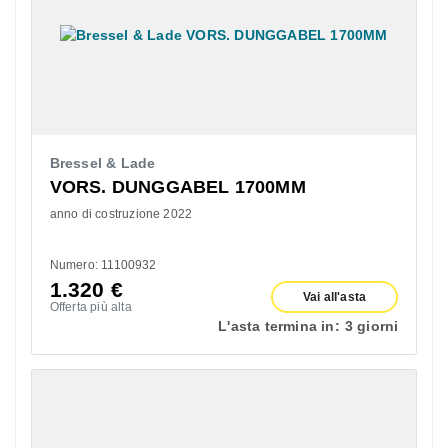
Bressel & Lade
VORS. DUNGGABEL 1700MM
anno di costruzione 2022
Numero: 11100932
1.320
€
Vai all'asta
Offerta più alta
L'asta termina in:
3 giorni