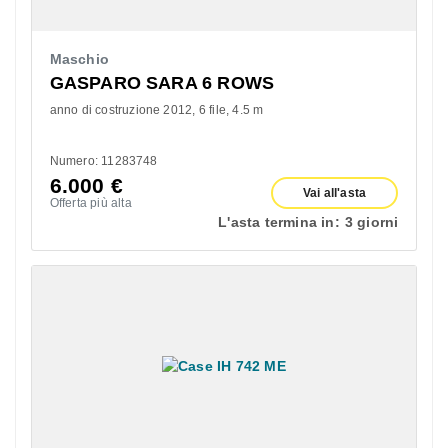
Maschio
GASPARO SARA 6 ROWS
anno di costruzione 2012
6 file
4.5 m
Numero: 11283748
6.000
€
Vai all'asta
Offerta più alta
L'asta termina in:
3 giorni