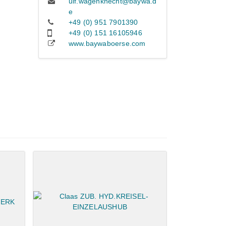
ulf.wagenknecht@baywa.d
e
+49 (0) 951 7901390
+49 (0) 151 16105946
www.baywaboerse.com