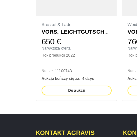
Bressel & Lade
Wei
VORS. LEICHTGUTSCHAUFEL 1400MM
650
€
76
Najwyższa oferta
Najwy
Rok produkcji 2022
Rok p
Numer: 11100743
Nume
Aukcja kończy się za:
4 days
Aukcj
Do aukcji
KONTAKT AGRAVIS
KON