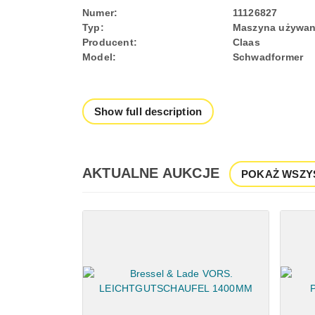
Numer:
11126827
Typ:
Maszyna używa
Producent:
Claas
Model:
Schwadformer
Show full description
AKTUALNE AUKCJE
POKAŻ WSZY