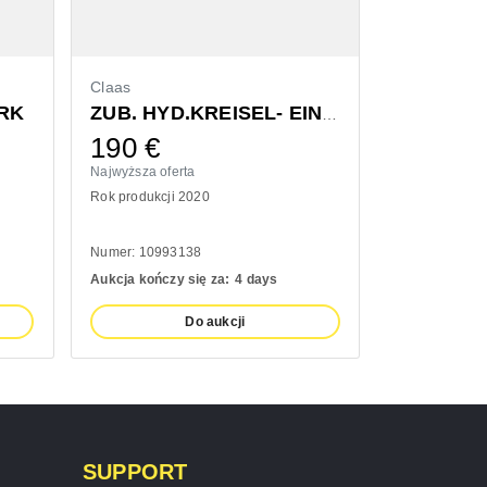
Claas
Bressel & L
RK
ZUB. HYD.KREISEL- EINZELAUSHUB
190
€
1.320
Najwyższa oferta
Najwyższa ofe
Rok produkcji 2020
Rok produkcji
Numer: 10993138
Numer: 11100
Aukcja kończy się za:
4 days
Aukcja kończy
Do aukcji
SUPPORT