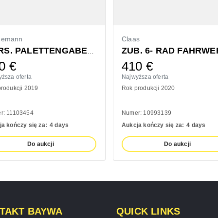
demann
Claas
ZUB. 6- RAD FAHRWE
VORS. PALETTENGABEL 1200MM
0
€
410
€
ższa oferta
Najwyższa oferta
rodukcji 2019
Rok produkcji 2020
r: 11103454
Numer: 10993139
a kończy się za:
4 days
Aukcja kończy się za:
4 days
Do aukcji
Do aukcji
TAKT BAYWA
QUICK LINKS