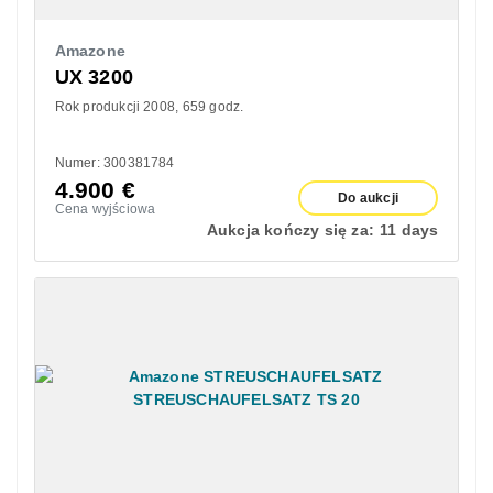
Amazone
UX 3200
Rok produkcji 2008
659 godz.
Numer: 300381784
4.900
€
Do aukcji
Cena wyjściowa
Aukcja kończy się za:
11 days