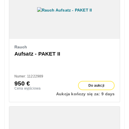
Rauch
Aufsatz - PAKET II
Numer: 11222989
950
€
Do aukcji
Cena wyjściowa
Aukcja kończy się za:
9 days