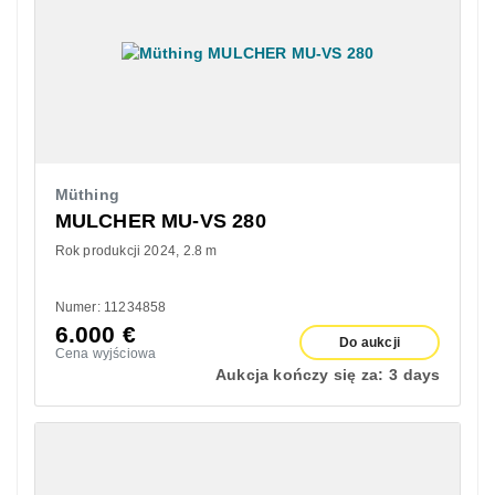
Müthing
MULCHER MU-VS 280
Rok produkcji 2024
2.8 m
Numer: 11234858
6.000
€
Do aukcji
Cena wyjściowa
Aukcja kończy się za:
3 days