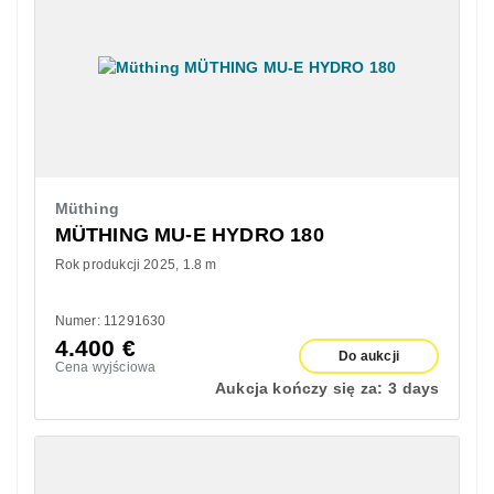
Müthing
MÜTHING MU-E HYDRO 180
Rok produkcji 2025
1.8 m
Numer: 11291630
4.400
€
Do aukcji
Cena wyjściowa
Aukcja kończy się za:
3 days