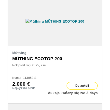
Müthing
MÜTHING ECOTOP 200
Rok produkcji 2025
2 m
Numer: 11305211
2.000
€
Do aukcji
Najwyższa oferta
Aukcja kończy się za:
3 days