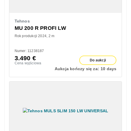
Tehnos
MU 200 R PROFI LW
Rok produkcji 2024
2 m
Numer: 11238187
3.490
€
Do aukcji
Cena wyjściowa
Aukcja kończy się za:
10 days