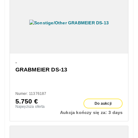
-
GRABMEIER DS-13
Numer: 11376187
5.750
€
Do aukcji
Najwyższa oferta
Aukcja kończy się za:
3 days