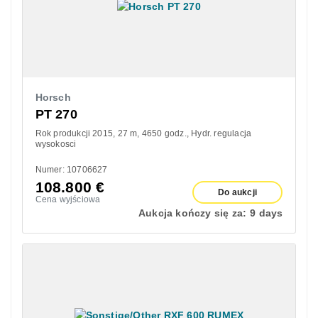
Horsch
PT 270
Rok produkcji 2015
27 m
4650 godz.
Hydr. regulacja
wysokosci
Numer: 10706627
108.800
€
Do aukcji
Cena wyjściowa
Aukcja kończy się za:
9 days