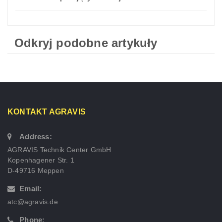
Odkryj podobne artykuły
KONTAKT AGRAVIS
Address:
AGRAVIS Technik Center GmbH
Kopenhagener Str. 1
D-49716 Meppen
Email:
atc@agravis.de
Phone: