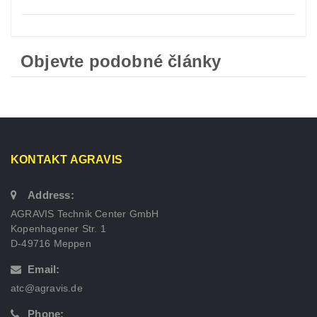
Objevte podobné články
KONTAKT AGRAVIS
Address:
AGRAVIS Technik Center GmbH
Kopenhagener Str. 1
D-49716 Meppen
Email:
atc@agravis.de
Phone: