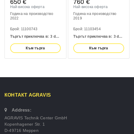
650
€
760
€
Най-висока оферта
Най-висока оферта
Година на производство
Година на производство
2022
2019
Брой: 11100743
Брой: 11103454
Търгът приключва в:
3 days
Търгът приключва в:
3 days
Към търга
Към търга
КОНТАКТ AGRAVIS
Address:
AGRAVIS Technik Center GmbH
Kopenhagener Str. 1
D-49716 Meppen