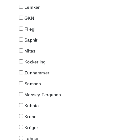
Lemken
GKN
Fliegl
Saphir
Mitas
Köckerling
Zunhammer
Samson
Massey Ferguson
Kubota
Krone
Kröger
Lehner