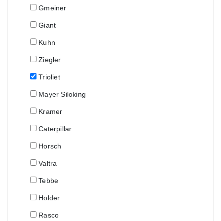
Gmeiner
Giant
Kuhn
Ziegler
Trioliet
Mayer Siloking
Kramer
Caterpillar
Horsch
Valtra
Tebbe
Holder
Rasco