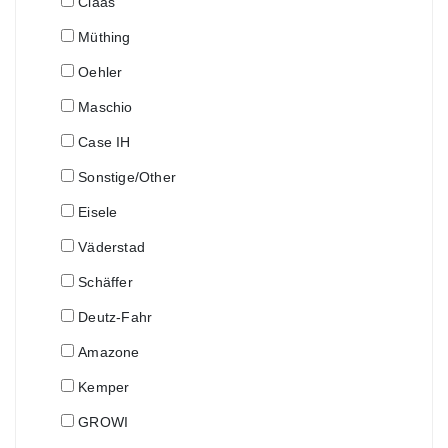
Claas
Müthing
Oehler
Maschio
Case IH
Sonstige/Other
Eisele
Väderstad
Schäffer
Deutz-Fahr
Amazone
Kemper
GROWI