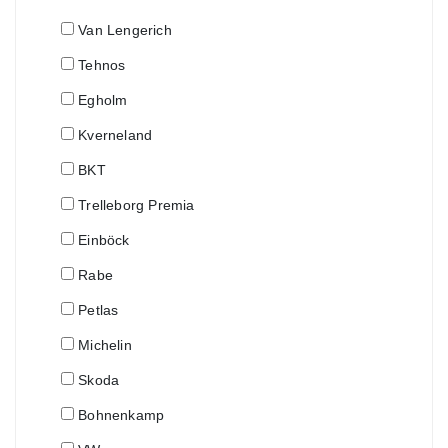
Van Lengerich
Tehnos
Egholm
Kverneland
BKT
Trelleborg Premia
Einböck
Rabe
Petlas
Michelin
Skoda
Bohnenkamp