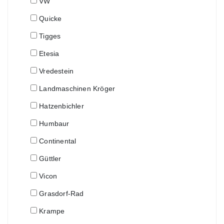
VW
Quicke
Tigges
Etesia
Vredestein
Landmaschinen Kröger
Hatzenbichler
Humbaur
Continental
Güttler
Vicon
Grasdorf-Rad
Krampe