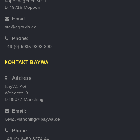
Kopenhagener Str. 1
D-49716 Meppen
Email:
atc@agravis.de
Phone:
+49 (0) 5935 9393 300
КОНТАКТ BAYWA
Address:
BayWa AG
Weberstr. 9
D-85077 Manching
Email:
GMZ.Manching@baywa.de
Phone:
+49 (0) 8459 3274 44