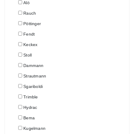
Alö
Rauch
Pöttinger
Fendt
Keckex
Stoll
Dammann
Strautmann
Sgariboldi
Trimble
Hydrac
Bema
Kugelmann