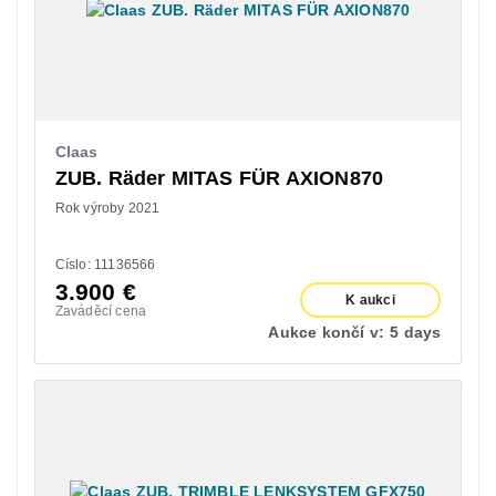
Claas
ZUB. Räder MITAS FÜR AXION870
Rok výroby 2021
Císlo: 11136566
3.900
€
K aukci
Zaváděcí cena
Aukce končí v:
5 days