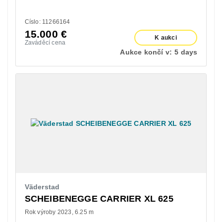
Císlo: 11266164
15.000
€
K aukci
Zaváděcí cena
Aukce končí v:
5 days
Väderstad
SCHEIBENEGGE CARRIER XL 625
Rok výroby 2023
6.25 m