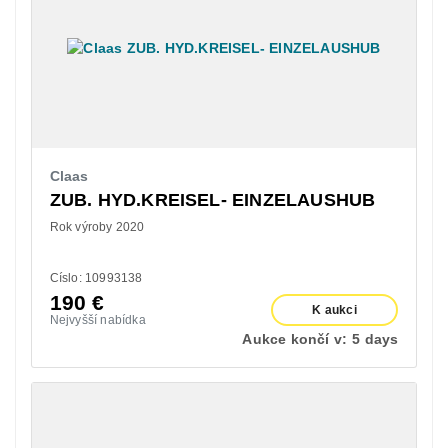
Claas
ZUB. HYD.KREISEL- EINZELAUSHUB
Rok výroby 2020
Císlo: 10993138
190
€
K aukci
Nejvyšší nabídka
Aukce končí v:
5 days