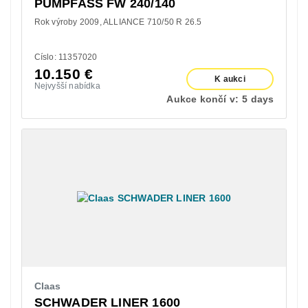
PUMPFASS FW 240/140
Rok výroby 2009
ALLIANCE 710/50 R 26.5
Císlo: 11357020
10.150
€
K aukci
Nejvyšší nabídka
Aukce končí v:
5 days
Claas
SCHWADER LINER 1600