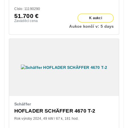
Císlo: 11190290
51.700
€
K aukci
Zaváděcí cena
Aukce končí v:
5 days
Schäffer
HOFLADER SCHÄFFER 4670 T-2
Rok výroby 2024
49 kW / 67 k
181 hod.