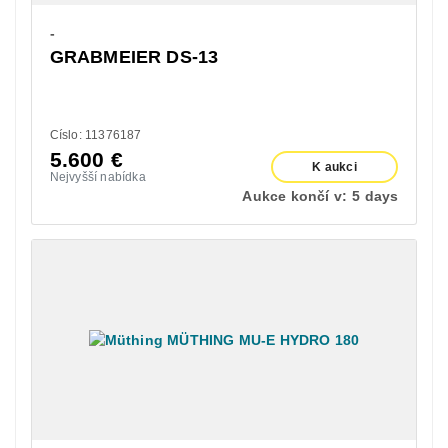
-
GRABMEIER DS-13
Císlo: 11376187
5.600
€
K aukci
Nejvyšší nabídka
Aukce končí v:
5 days