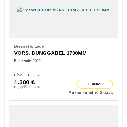
Bressel & Lade
VORS. DUNGGABEL 1700MM
Rok výroby 2022
Císlo: 11100932
1.300
€
K aukci
Nejvyšší nabídka
Aukce končí v:
5 days