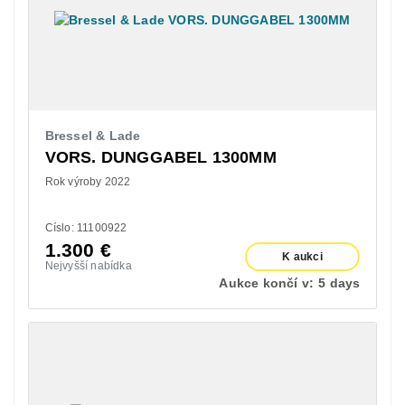
Bressel & Lade
VORS. DUNGGABEL 1300MM
Rok výroby 2022
Císlo: 11100922
1.300
€
K aukci
Nejvyšší nabídka
Aukce končí v:
5 days