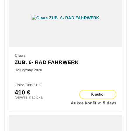
Claas
ZUB. 6- RAD FAHRWERK
Rok výroby 2020
Císlo: 10993139
410
€
K aukci
Nejvyšší nabídka
Aukce končí v:
5 days