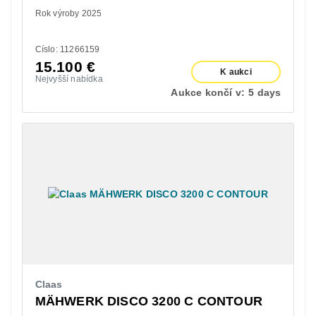
Rok výroby 2025
Císlo: 11266159
15.100
€
K aukci
Nejvyšší nabídka
Aukce končí v:
5 days
Claas
MÄHWERK DISCO 3200 C CONTOUR