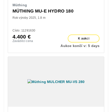
Müthing
MÜTHING MU-E HYDRO 180
Rok výroby 2025
1.8 m
Císlo: 11291630
4.400
€
K aukci
Zaváděcí cena
Aukce končí v:
5 days