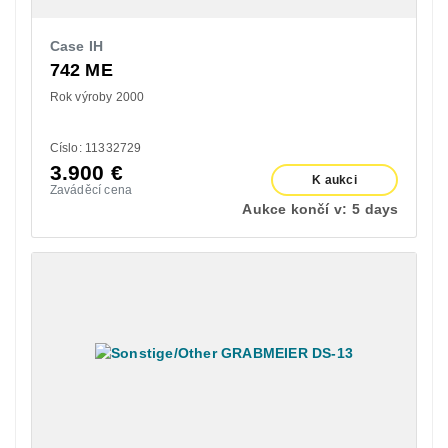
Case IH
742 ME
Rok výroby 2000
Císlo: 11332729
3.900
€
K aukci
Zaváděcí cena
Aukce končí v:
5 days