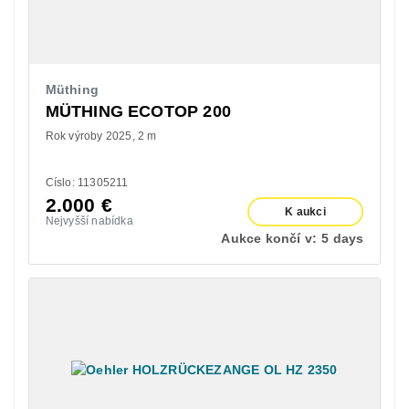
Müthing
MÜTHING ECOTOP 200
Rok výroby 2025
2 m
Císlo: 11305211
2.000
€
K aukci
Nejvyšší nabídka
Aukce končí v:
5 days