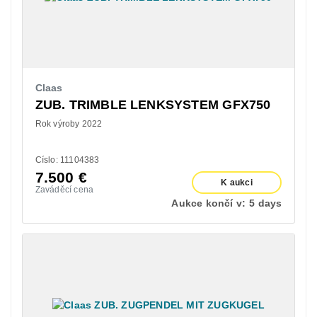
Claas
ZUB. TRIMBLE LENKSYSTEM GFX750
Rok výroby 2022
Císlo: 11104383
7.500
€
K aukci
Zaváděcí cena
Aukce končí v:
5 days