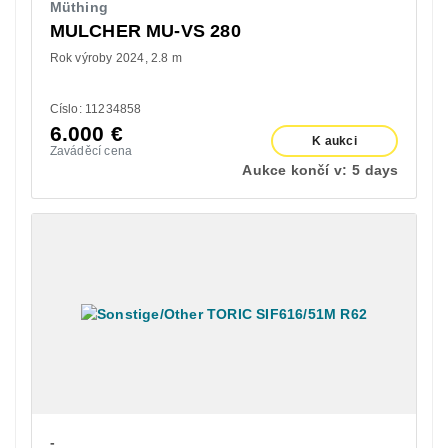
Müthing
MULCHER MU-VS 280
Rok výroby 2024
2.8 m
Císlo: 11234858
6.000
€
K aukci
Zaváděcí cena
Aukce končí v:
5 days
-