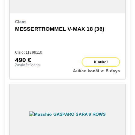
Claas
MESSERTROMMEL V-MAX 18 (36)
Císlo: 11398110
490
€
K aukci
Zaváděcí cena
Aukce končí v:
5 days