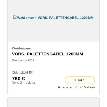
Weidemann
VORS. PALETTENGABEL 1200MM
Rok výroby 2019
Císlo: 11103454
760
€
K aukci
Nejvyšší nabídka
Aukce končí v:
5 days