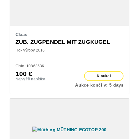
Claas
ZUB. ZUGPENDEL MIT ZUGKUGEL
Rok výroby 2016
Císlo: 10863636
100
€
K aukci
Nejvyšší nabídka
Aukce končí v:
5 days