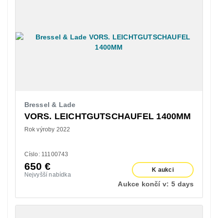
Bressel & Lade
VORS. LEICHTGUTSCHAUFEL 1400MM
Rok výroby 2022
Císlo: 11100743
650
€
K aukci
Nejvyšší nabídka
Aukce končí v:
5 days