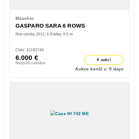
Maschio
GASPARO SARA 6 ROWS
Rok výroby 2012
6 Rádky
4.5 m
Císlo: 11283748
6.000
€
K aukci
Nejvyšší nabídka
Aukce končí v:
5 days