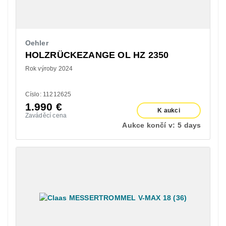
Oehler
HOLZRÜCKEZANGE OL HZ 2350
Rok výroby 2024
Císlo: 11212625
1.990
€
K aukci
Zaváděcí cena
Aukce končí v:
5 days