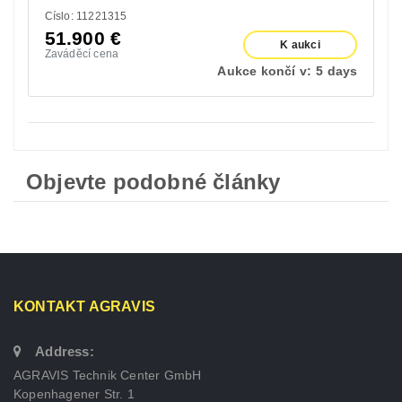
Císlo: 11221315
51.900
€
K aukci
Zaváděcí cena
Aukce končí v:
5 days
Objevte podobné články
KONTAKT AGRAVIS
Address:
AGRAVIS Technik Center GmbH
Kopenhagener Str. 1