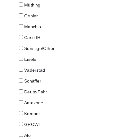
Müthing
Oehler
Maschio
Case IH
Sonstige/Other
Eisele
Väderstad
Schäffer
Deutz-Fahr
Amazone
Kemper
GROWI
Alö