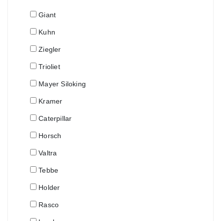
Giant
Kuhn
Ziegler
Trioliet
Mayer Siloking
Kramer
Caterpillar
Horsch
Valtra
Tebbe
Holder
Rasco