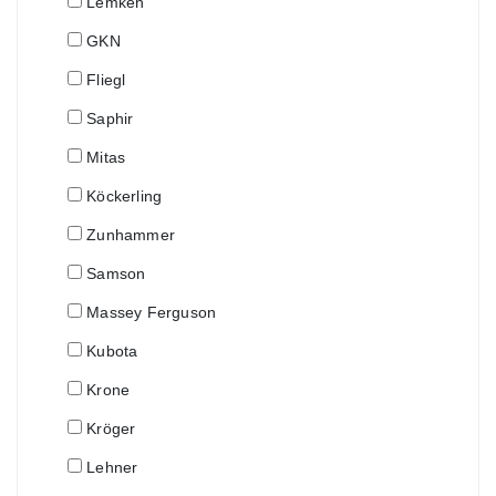
Lemken
GKN
Fliegl
Saphir
Mitas
Köckerling
Zunhammer
Samson
Massey Ferguson
Kubota
Krone
Kröger
Lehner