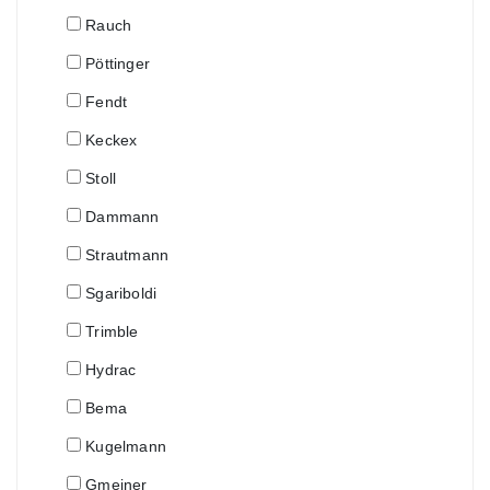
Rauch
Pöttinger
Fendt
Keckex
Stoll
Dammann
Strautmann
Sgariboldi
Trimble
Hydrac
Bema
Kugelmann
Gmeiner