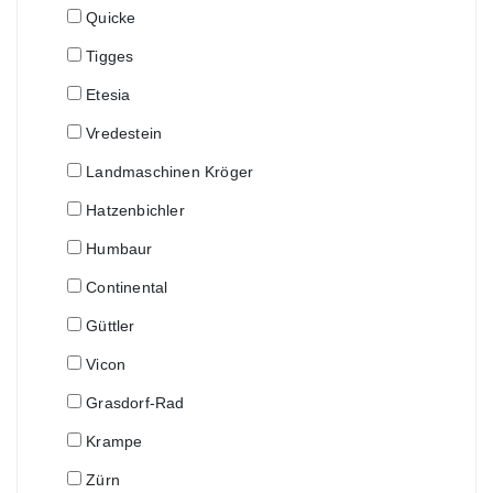
Quicke
Tigges
Etesia
Vredestein
Landmaschinen Kröger
Hatzenbichler
Humbaur
Continental
Güttler
Vicon
Grasdorf-Rad
Krampe
Zürn