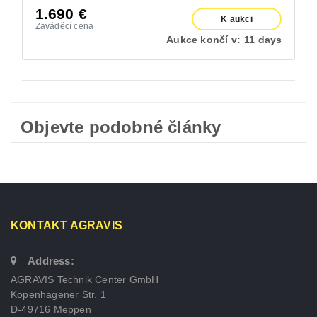
1.690
€
K aukci
Zaváděcí cena
Aukce končí v:
11 days
Objevte podobné články
KONTAKT AGRAVIS
Address:
AGRAVIS Technik Center GmbH
Kopenhagener Str. 1
D-49716 Meppen