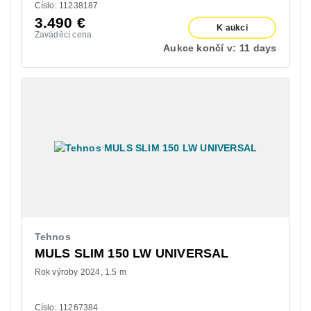
Císlo: 11238187
3.490
€
K aukci
Zaváděcí cena
Aukce končí v:
11 days
Tehnos
MULS SLIM 150 LW UNIVERSAL
Rok výroby 2024
1.5 m
Císlo: 11267384