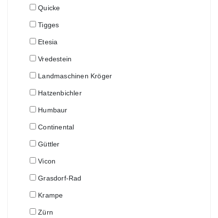
Quicke
Tigges
Etesia
Vredestein
Landmaschinen Kröger
Hatzenbichler
Humbaur
Continental
Güttler
Vicon
Grasdorf-Rad
Krampe
Zürn