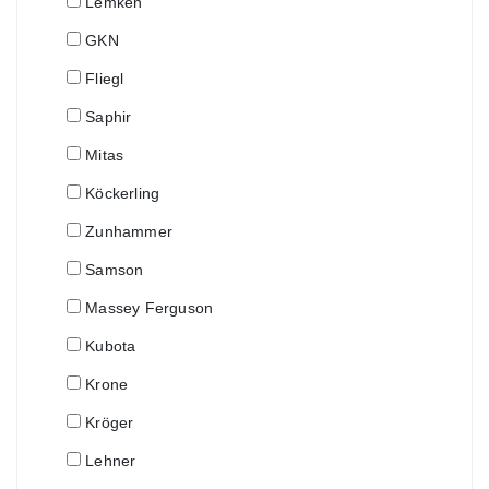
Lemken
GKN
Fliegl
Saphir
Mitas
Köckerling
Zunhammer
Samson
Massey Ferguson
Kubota
Krone
Kröger
Lehner