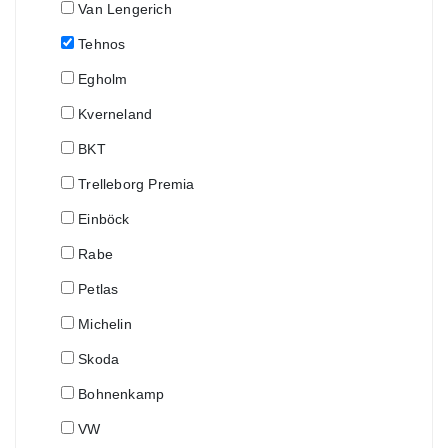
Van Lengerich
Tehnos
Egholm
Kverneland
BKT
Trelleborg Premia
Einböck
Rabe
Petlas
Michelin
Skoda
Bohnenkamp
VW