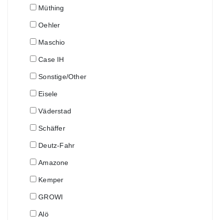
Müthing
Oehler
Maschio
Case IH
Sonstige/Other
Eisele
Väderstad
Schäffer
Deutz-Fahr
Amazone
Kemper
GROWI
Alö