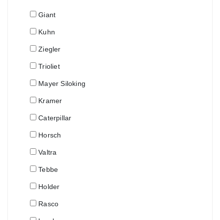
Giant
Kuhn
Ziegler
Trioliet
Mayer Siloking
Kramer
Caterpillar
Horsch
Valtra
Tebbe
Holder
Rasco