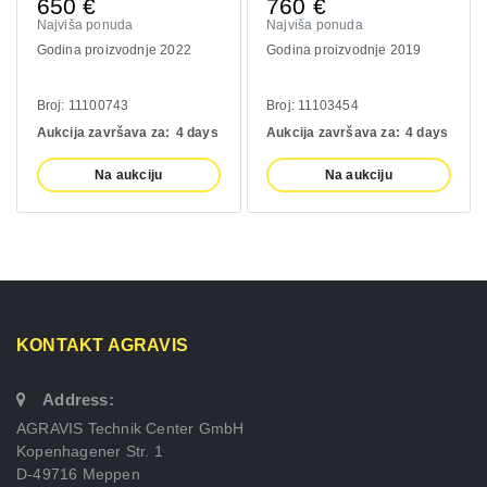
50
€
760
€
410
jviša ponuda
Najviša ponuda
Najviš
dina proizvodnje 2022
Godina proizvodnje 2019
Godina
oj: 11100743
Broj: 11103454
Broj: 
kcija završava za:
4 days
Aukcija završava za:
4 days
Aukcij
Na aukciju
Na aukciju
KONTAKT AGRAVIS
Address:
AGRAVIS Technik Center GmbH
Kopenhagener Str. 1
D-49716 Meppen