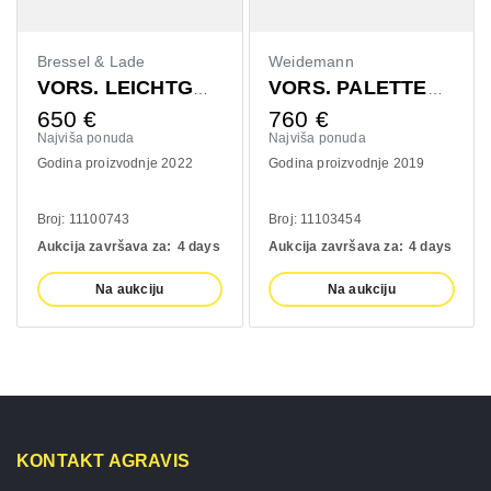
Bressel & Lade
Weidemann
VORS. LEICHTGUTSCHAUFEL 1400MM
VORS. PALETTENGABEL 1200MM
650
€
760
€
Najviša ponuda
Najviša ponuda
Godina proizvodnje 2022
Godina proizvodnje 2019
Broj: 11100743
Broj: 11103454
Aukcija završava za:
4 days
Aukcija završava za:
4 days
Na aukciju
Na aukciju
KONTAKT AGRAVIS