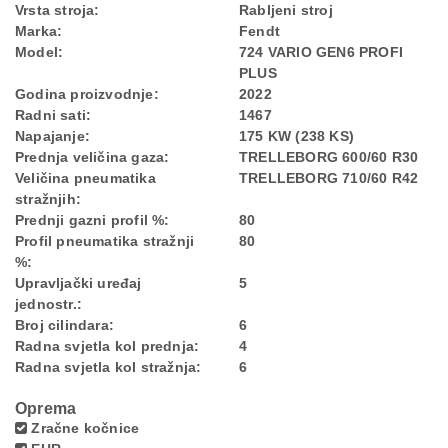
Vrsta stroja:
Rabljeni stroj
Marka:
Fendt
Model:
724 VARIO GEN6 PROFI
PLUS
Godina proizvodnje:
2022
Radni sati:
1467
Napajanje:
175 KW (238 KS)
Prednja veličina gaza:
TRELLEBORG 600/60 R30
Veličina pneumatika
TRELLEBORG 710/60 R42
stražnjih:
Prednji gazni profil %:
80
Profil pneumatika stražnji
80
%:
Upravljački uređaj
5
jednostr.:
Broj cilindara:
6
Radna svjetla kol prednja:
4
Radna svjetla kol stražnja:
6
Oprema
Zračne kočnice