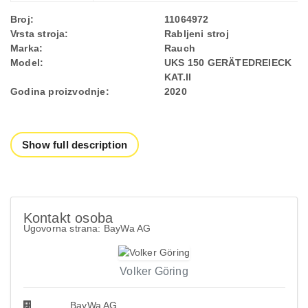
Broj:
11064972
Vrsta stroja:
Rabljeni stroj
Marka:
Rauch
Model:
UKS 150 GERÄTEDREIECK
KAT.II
Godina proizvodnje:
2020
Show full description
Kontakt osoba
Ugovorna strana: BayWa AG
Volker Göring
BayWa AG