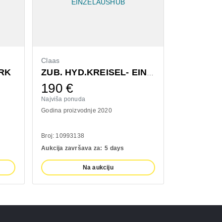
Claas
Bressel & L
RK
ZUB. HYD.KREISEL- EINZELAUSHUB
190
€
1.300
Najviša ponuda
Najviša ponud
Godina proizvodnje 2020
Godina proizv
Broj: 10993138
Broj: 1110093
Aukcija završava za:
5 days
Aukcija završ
Na aukciju