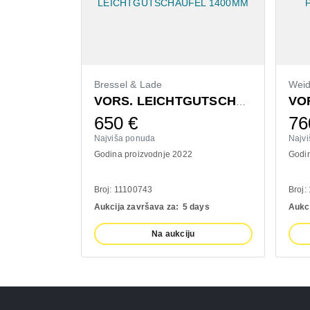
Bressel & Lade
Wei
VORS. LEICHTGUTSCHAUFEL 1400MM
650
€
76
Najviša ponuda
Najv
Godina proizvodnje 2022
Godin
Broj: 11100743
Broj:
Aukcija završava za:
5 days
Aukci
Na aukciju