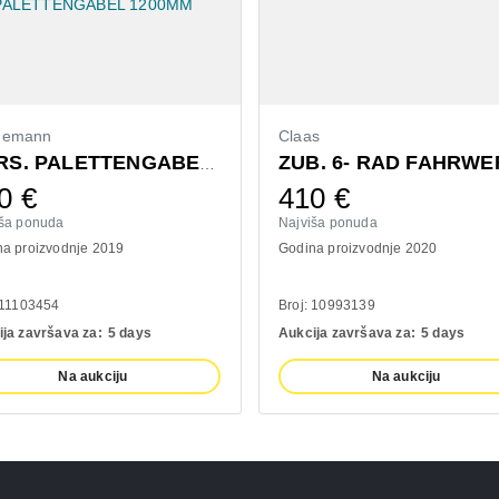
demann
Claas
ZUB. 6- RAD FAHRWE
VORS. PALETTENGABEL 1200MM
0
€
410
€
iša ponuda
Najviša ponuda
a proizvodnje 2019
Godina proizvodnje 2020
 11103454
Broj: 10993139
ja završava za:
5 days
Aukcija završava za:
5 days
Na aukciju
Na aukciju