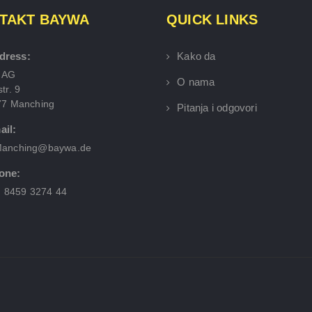
TAKT BAYWA
QUICK LINKS
dress:
Kako da
 AG
O nama
tr. 9
77 Manching
Pitanja i odgovori
ail:
anching@baywa.de
one:
) 8459 3274 44