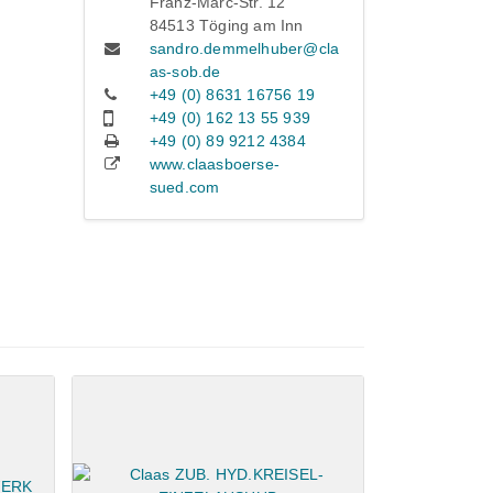
Franz-Marc-Str. 12
84513 Töging am Inn
sandro.demmelhuber@cla
as-sob.de
+49 (0) 8631 16756 19
+49 (0) 162 13 55 939
+49 (0) 89 9212 4384
www.claasboerse-
sued.com