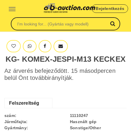
Bejelentkezés
KG- KOMEX-JESPI-M13 KECKEX
Az árverés befejeződött. 15 másodpercen
belül Önt továbbirányítják.
Felszereltség
szám:
11110247
Járműfajta:
Használt gép
Gyártmány:
Sonstige/Other