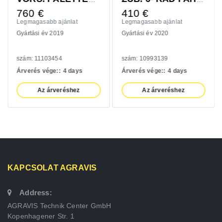
760
€
410
€
Legmagasabb ajánlat
Legmagasabb ajánlat
Gyártási év 2019
Gyártási év 2020
szám: 11103454
szám: 10993139
Árverés vége::
4 days
Árverés vége::
4 days
Az árveréshez
Az árveréshez
KAPCSOLAT AGRAVIS
Address:
AGRAVIS Technik Center GmbH
Kopenhagener Str. 1