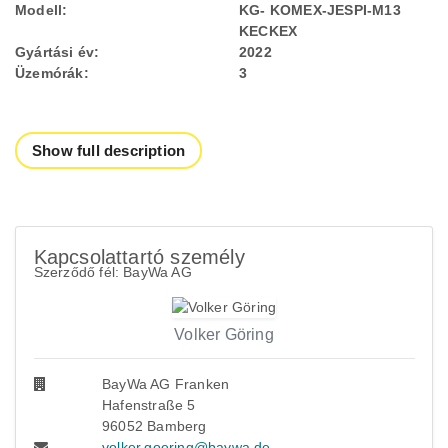
Modell:
KG- KOMEX-JESPI-M13
KECKEX
Gyártási év:
2022
Üzemórák:
3
Show full description
Kapcsolattartó személy
Szerződő fél: BayWa AG
Volker Göring
BayWa AG Franken
Hafenstraße 5
96052 Bamberg
volker.goering@baywa.de