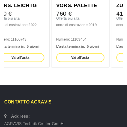
VORS. PALETTENGABEL 1200MM
ZUB. 6- RAD FAHRWERK
760
€
410
€
Offerta più alta
Offerta più alta
anno di costruzione 2019
anno di costruzione 2020
Numero: 11103454
Numero: 10993139
L'asta termina in:
5 giorni
L'asta termina in:
5 giorni
Vai all'asta
Vai all'asta
CONTATTO AGRAVIS
Address:
AGRAVIS Technik Center GmbH