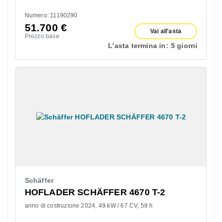
Numero: 11190290
51.700
€
Vai all'asta
Prezzo base
L'asta termina in:
5 giorni
Schäffer
HOFLADER SCHÄFFER 4670 T-2
anno di costruzione 2024
49 kW / 67 CV
59 h