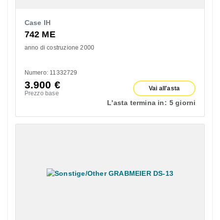
Case IH
742 ME
anno di costruzione 2000
Numero: 11332729
3.900
€
Vai all'asta
Prezzo base
L'asta termina in:
5 giorni