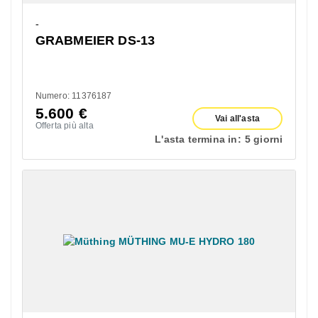
-
GRABMEIER DS-13
Numero: 11376187
5.600
€
Vai all'asta
Offerta più alta
L'asta termina in:
5 giorni