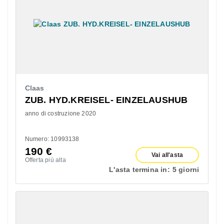
Claas
ZUB. HYD.KREISEL- EINZELAUSHUB
anno di costruzione 2020
Numero: 10993138
190
€
Vai all'asta
Offerta più alta
L'asta termina in:
5 giorni