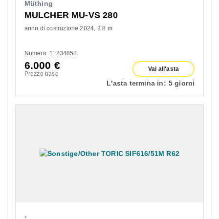
Müthing
MULCHER MU-VS 280
anno di costruzione 2024
2.8 m
Numero: 11234858
6.000
€
Vai all'asta
Prezzo base
L'asta termina in:
5 giorni
-