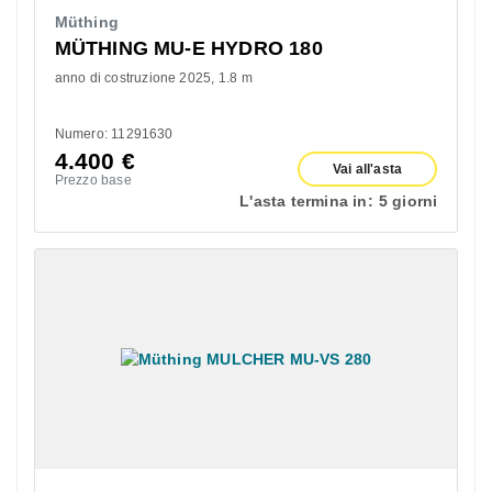
Müthing
MÜTHING MU-E HYDRO 180
anno di costruzione 2025
1.8 m
Numero: 11291630
4.400
€
Vai all'asta
Prezzo base
L'asta termina in:
5 giorni