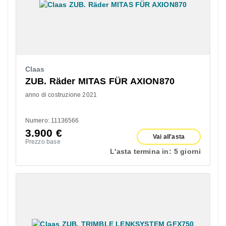
Claas
ZUB. Räder MITAS FÜR AXION870
anno di costruzione 2021
Numero: 11136566
3.900
€
Vai all'asta
Prezzo base
L'asta termina in:
5 giorni