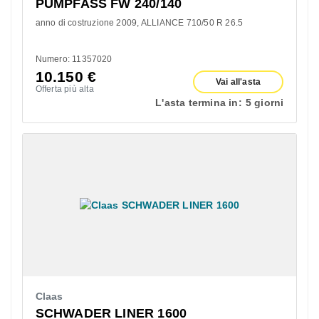
PUMPFASS FW 240/140
anno di costruzione 2009
ALLIANCE 710/50 R 26.5
Numero: 11357020
10.150
€
Vai all'asta
Offerta più alta
L'asta termina in:
5 giorni
Claas
SCHWADER LINER 1600