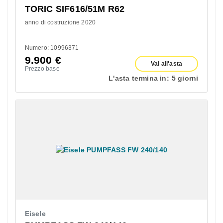
TORIC SIF616/51M R62
anno di costruzione 2020
Numero: 10996371
9.900
€
Vai all'asta
Prezzo base
L'asta termina in:
5 giorni
Eisele