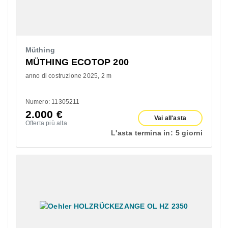
Müthing
MÜTHING ECOTOP 200
anno di costruzione 2025
2 m
Numero: 11305211
2.000
€
Vai all'asta
Offerta più alta
L'asta termina in:
5 giorni