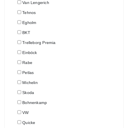
Van Lengerich
Tehnos
Egholm
BKT
Trelleborg Premia
Einböck
Rabe
Petlas
Michelin
Skoda
Bohnenkamp
VW
Quicke