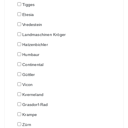
Tigges
Etesia
Vredestein
Landmaschinen Kröger
Hatzenbichler
Humbaur
Continental
Güttler
Vicon
Kverneland
Grasdorf-Rad
Krampe
Zürn