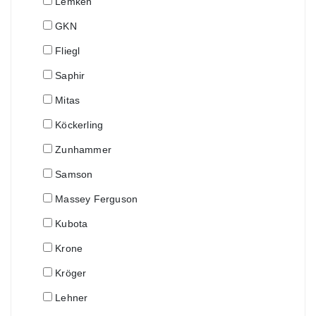
Lemken
GKN
Fliegl
Saphir
Mitas
Köckerling
Zunhammer
Samson
Massey Ferguson
Kubota
Krone
Kröger
Lehner