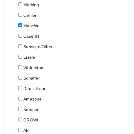
Müthing
Oehler
Maschio
Case IH
Sonstige/Other
Eisele
Väderstad
Schäffer
Deutz-Fahr
Amazone
Kemper
GROWI
Alö