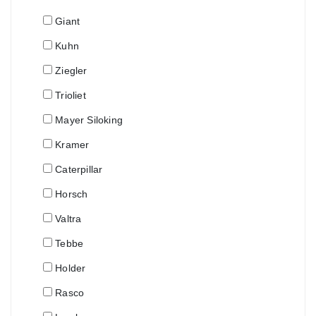
Giant
Kuhn
Ziegler
Trioliet
Mayer Siloking
Kramer
Caterpillar
Horsch
Valtra
Tebbe
Holder
Rasco