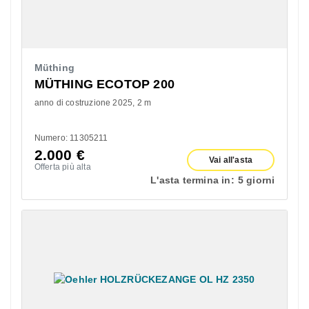
Müthing
MÜTHING ECOTOP 200
anno di costruzione 2025
2 m
Numero: 11305211
2.000
€
Vai all'asta
Offerta più alta
L'asta termina in:
5 giorni