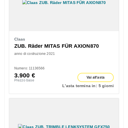
Claas
ZUB. Räder MITAS FÜR AXION870
anno di costruzione 2021
Numero: 11136566
3.900
€
Vai all'asta
Prezzo base
L'asta termina in:
5 giorni