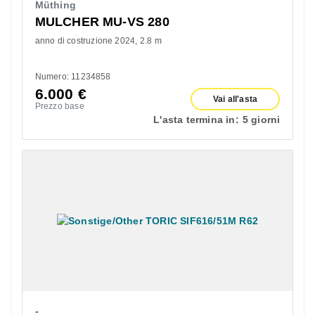
Müthing
MULCHER MU-VS 280
anno di costruzione 2024
2.8 m
Numero: 11234858
6.000
€
Vai all'asta
Prezzo base
L'asta termina in:
5 giorni
-