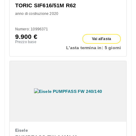
TORIC SIF616/51M R62
anno di costruzione 2020
Numero: 10996371
9.900
€
Vai all'asta
Prezzo base
L'asta termina in:
5 giorni
Eisele