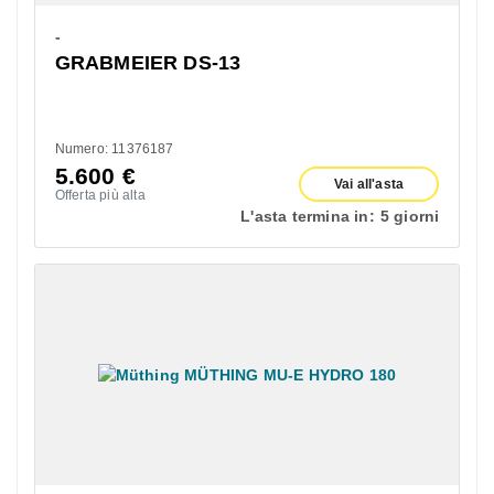
-
GRABMEIER DS-13
Numero: 11376187
5.600
€
Vai all'asta
Offerta più alta
L'asta termina in:
5 giorni