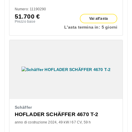
Numero: 11190290
51.700
€
Vai all'asta
Prezzo base
L'asta termina in:
5 giorni
Schäffer
HOFLADER SCHÄFFER 4670 T-2
anno di costruzione 2024
49 kW / 67 CV
59 h