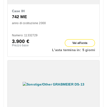
Case IH
742 ME
anno di costruzione 2000
Numero: 11332729
3.900
€
Vai all'asta
Prezzo base
L'asta termina in:
5 giorni