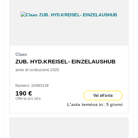
Claas
ZUB. HYD.KREISEL- EINZELAUSHUB
anno di costruzione 2020
Numero: 10993138
190
€
Vai all'asta
Offerta più alta
L'asta termina in:
5 giorni