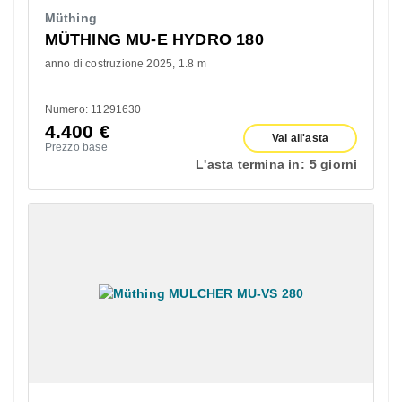
Müthing
MÜTHING MU-E HYDRO 180
anno di costruzione 2025
1.8 m
Numero: 11291630
4.400
€
Vai all'asta
Prezzo base
L'asta termina in:
5 giorni