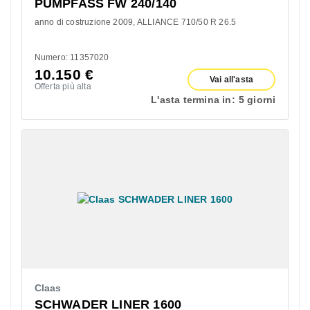
PUMPFASS FW 240/140
anno di costruzione 2009
ALLIANCE 710/50 R 26.5
Numero: 11357020
10.150
€
Vai all'asta
Offerta più alta
L'asta termina in:
5 giorni
Claas
SCHWADER LINER 1600