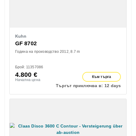
Kuhn
GF 8702
Година на производство 2012
8.7 m
Брой: 11357086
4.800
€
Към търга
Начална цена
Търгът приключва в:
12 days