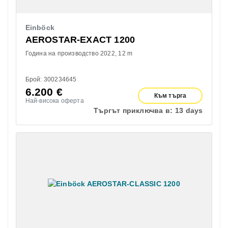
Einböck
AEROSTAR-EXACT 1200
Година на производство 2022
12 m
Брой: 300234645
6.200
€
Към търга
Най-висока оферта
Търгът приключва в:
13 days