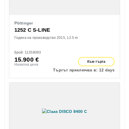
Pöttinger
1252 C S-LINE
Година на производство 2015
12.5 m
Брой: 11358093
15.900
€
Към търга
Начална цена
Търгът приключва в:
12 days