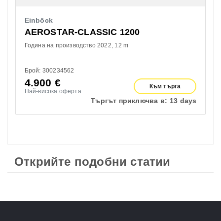
Einböck
AEROSTAR-CLASSIC 1200
Година на производство 2022
12 m
Брой: 300234562
4.900
€
Към търга
Най-висока оферта
Търгът приключва в:
13 days
Открийте подобни статии