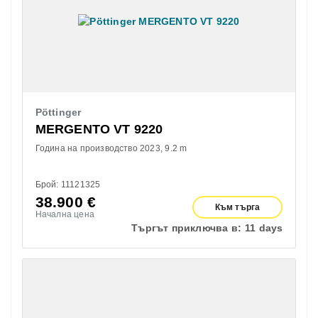
Pöttinger
MERGENTO VT 9220
Година на производство 2023
9.2 m
Брой: 11121325
38.900
€
Към търга
Начална цена
Търгът приключва в:
11 days