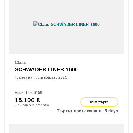
Claas
SCHWADER LINER 1600
Година на производство 2025
Брой: 11266159
15.100
€
Към търга
Най-висока оферта
Търгът приключва в:
5 days