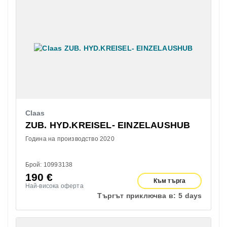
Claas
ZUB. HYD.KREISEL- EINZELAUSHUB
Година на производство 2020
Брой: 10993138
190
€
Към търга
Най-висока оферта
Търгът приключва в:
5 days