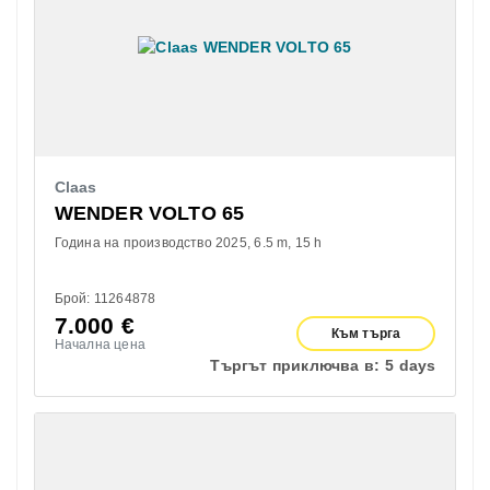
Claas
WENDER VOLTO 65
Година на производство 2025
6.5 m
15 h
Брой: 11264878
7.000
€
Към търга
Начална цена
Търгът приключва в:
5 days