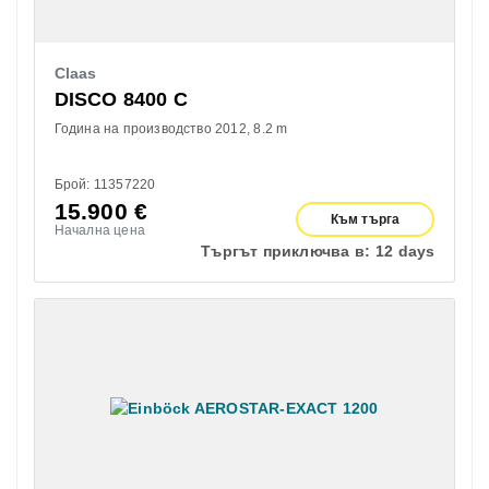
Claas
DISCO 8400 C
Година на производство 2012
8.2 m
Брой: 11357220
15.900
€
Към търга
Начална цена
Търгът приключва в:
12 days