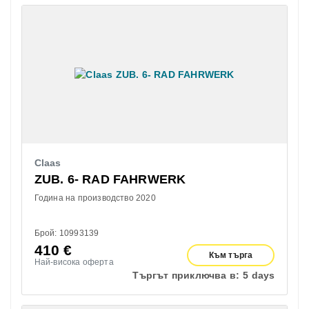
Claas
ZUB. 6- RAD FAHRWERK
Година на производство 2020
Брой: 10993139
410
€
Към търга
Най-висока оферта
Търгът приключва в:
5 days