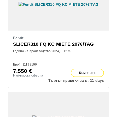
Fendt
SLICER310 FQ KC MIETE 207€/TAG
Година на производство 2024
3.12 m
Брой: 11198196
7.550
€
Към търга
Най-висока оферта
Търгът приключва в:
11 days