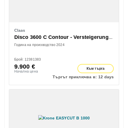
Claas
Disco 3600 C Contour - Versteigerung über ab-auction
Година на производство 2024
Брой: 12381383
9.900
€
Към търга
Начална цена
Търгът приключва в:
12 days