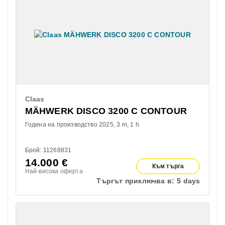
Claas
MÄHWERK DISCO 3200 C CONTOUR
Година на производство 2025
3 m
1 h
Брой: 11268831
14.000
€
Към търга
Най-висока оферта
Търгът приключва в:
5 days