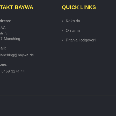
TAKT BAYWA
QUICK LINKS
dress:
Kako da
 AG
O nama
tr. 9
77 Manching
Pitanja i odgovori
ail:
anching@baywa.de
one:
) 8459 3274 44