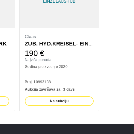
Claas
Bressel & L
RK
ZUB. HYD.KREISEL- EINZELAUSHUB
190
€
1.320
Najviša ponuda
Najviša ponud
Godina proizvodnje 2020
Godina proizv
Broj: 10993138
Broj: 1110093
Aukcija završava za:
3 days
Aukcija završ
Na aukciju