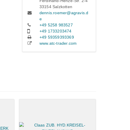
Ferdinand-Henze-Str. 2-4
33154 Salzkotten
dennis.roemer@agravis.d
e
+49 5258 983527
+49 1733203474
+49 59359393369
www.atc-trader.com