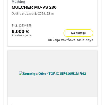
Müthing
MULCHER MU-VS 280
Godina proizvodnje 2024
2.8 m
Broj: 11234858
6.000
€
Na aukciju
Početna cijena
Aukcija završava za:
5 days
-