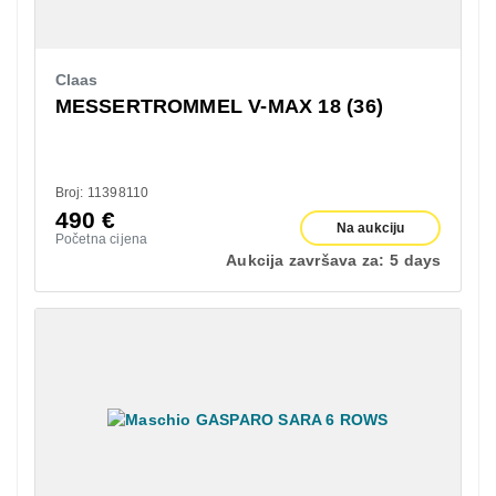
Claas
MESSERTROMMEL V-MAX 18 (36)
Broj: 11398110
490
€
Na aukciju
Početna cijena
Aukcija završava za:
5 days