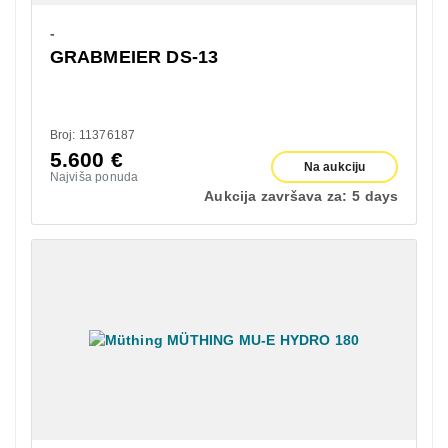
-
GRABMEIER DS-13
Broj: 11376187
5.600
€
Na aukciju
Najviša ponuda
Aukcija završava za:
5 days