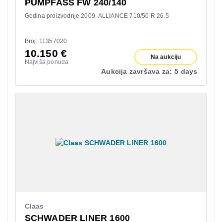
PUMPFASS FW 240/140
Godina proizvodnje 2009
ALLIANCE 710/50 R 26.5
Broj: 11357020
10.150
€
Na aukciju
Najviša ponuda
Aukcija završava za:
5 days
Claas
SCHWADER LINER 1600