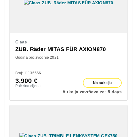
Claas
ZUB. Räder MITAS FÜR AXION870
Godina proizvodnje 2021
Broj: 11136566
3.900
€
Na aukciju
Početna cijena
Aukcija završava za:
5 days