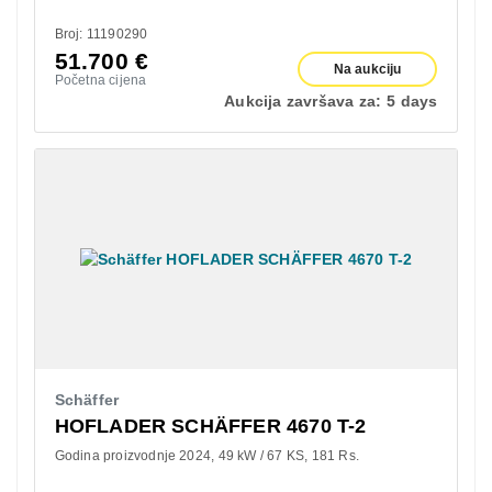
Broj: 11190290
51.700
€
Na aukciju
Početna cijena
Aukcija završava za:
5 days
Schäffer
HOFLADER SCHÄFFER 4670 T-2
Godina proizvodnje 2024
49 kW / 67 KS
181 Rs.