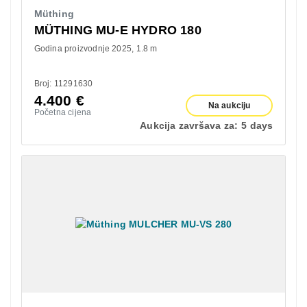
Müthing
MÜTHING MU-E HYDRO 180
Godina proizvodnje 2025
1.8 m
Broj: 11291630
4.400
€
Na aukciju
Početna cijena
Aukcija završava za:
5 days