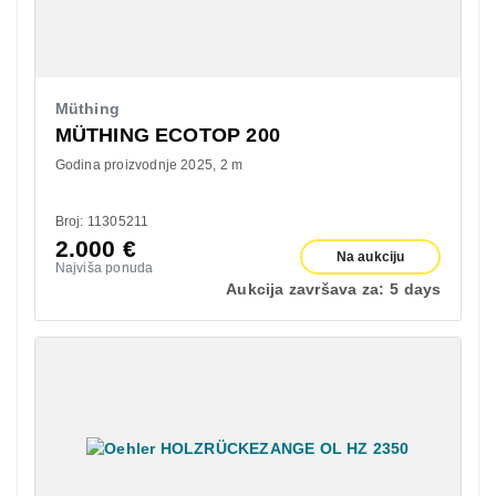
Müthing
MÜTHING ECOTOP 200
Godina proizvodnje 2025
2 m
Broj: 11305211
2.000
€
Na aukciju
Najviša ponuda
Aukcija završava za:
5 days