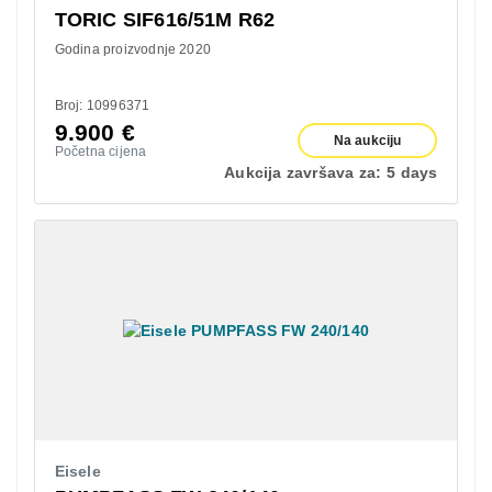
TORIC SIF616/51M R62
Godina proizvodnje 2020
Broj: 10996371
9.900
€
Na aukciju
Početna cijena
Aukcija završava za:
5 days
Eisele