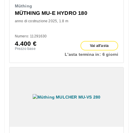
Müthing
MÜTHING MU-E HYDRO 180
anno di costruzione 2025
1.8 m
Numero: 11291630
4.400
€
Vai all'asta
Prezzo base
L'asta termina in:
6 giorni