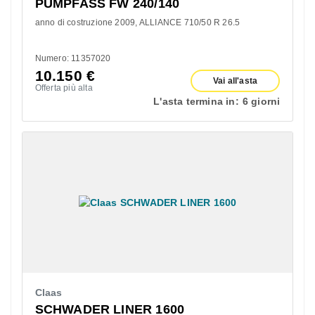
PUMPFASS FW 240/140
anno di costruzione 2009
ALLIANCE 710/50 R 26.5
Numero: 11357020
10.150
€
Vai all'asta
Offerta più alta
L'asta termina in:
6 giorni
Claas
SCHWADER LINER 1600