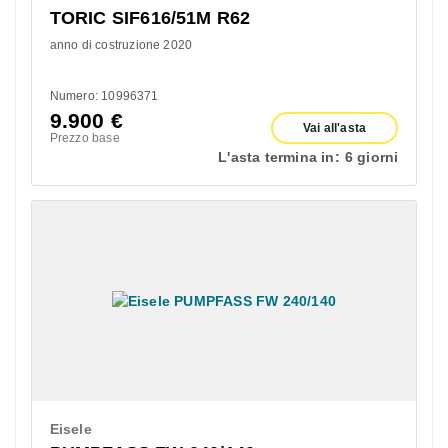
TORIC SIF616/51M R62
anno di costruzione 2020
Numero: 10996371
9.900
€
Vai all'asta
Prezzo base
L'asta termina in:
6 giorni
Eisele