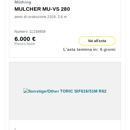
Müthing
MULCHER MU-VS 280
anno di costruzione 2024
2.8 m
Numero: 11234858
6.000
€
Vai all'asta
Prezzo base
L'asta termina in:
6 giorni
-