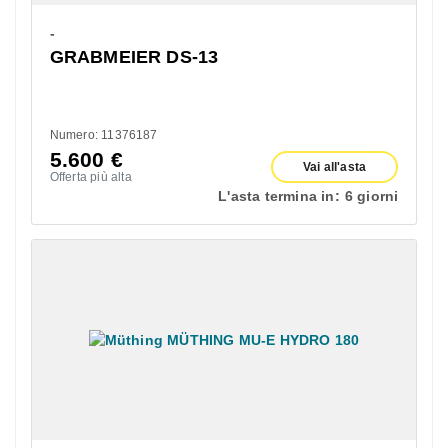
-
GRABMEIER DS-13
Numero: 11376187
5.600
€
Vai all'asta
Offerta più alta
L'asta termina in:
6 giorni