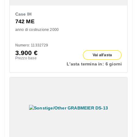
Case IH
742 ME
anno di costruzione 2000
Numero: 11332729
3.900
€
Vai all'asta
Prezzo base
L'asta termina in:
6 giorni