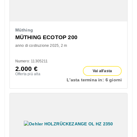
Müthing
MÜTHING ECOTOP 200
anno di costruzione 2025
2 m
Numero: 11305211
2.000
€
Vai all'asta
Offerta più alta
L'asta termina in:
6 giorni