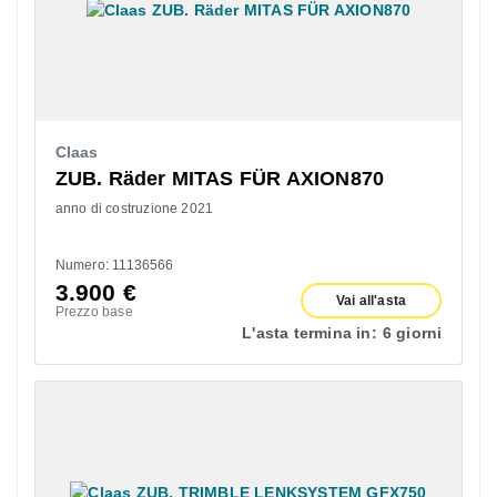
Claas
ZUB. Räder MITAS FÜR AXION870
anno di costruzione 2021
Numero: 11136566
3.900
€
Vai all'asta
Prezzo base
L'asta termina in:
6 giorni