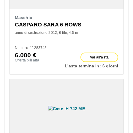
Maschio
GASPARO SARA 6 ROWS
anno di costruzione 2012
6 file
4.5 m
Numero: 11283748
6.000
€
Vai all'asta
Offerta più alta
L'asta termina in:
6 giorni