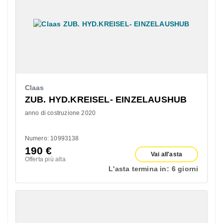
Claas
ZUB. HYD.KREISEL- EINZELAUSHUB
anno di costruzione 2020
Numero: 10993138
190
€
Vai all'asta
Offerta più alta
L'asta termina in:
6 giorni